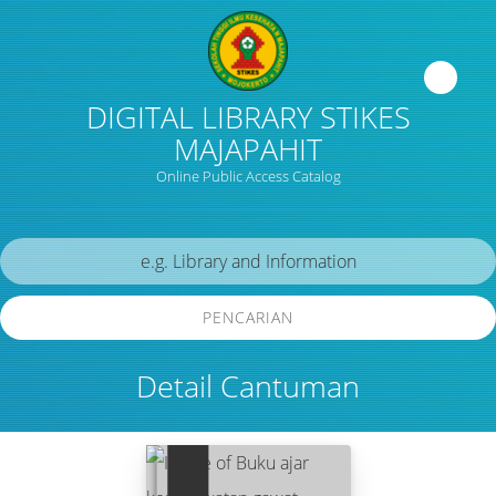
DIGITAL LIBRARY STIKES
MAJAPAHIT
Online Public Access Catalog
PENCARIAN
Detail Cantuman